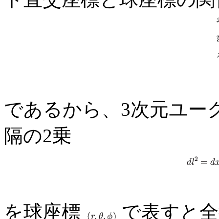
であるから、3次元ユー
隔の2乗
を球座標
で表すと全