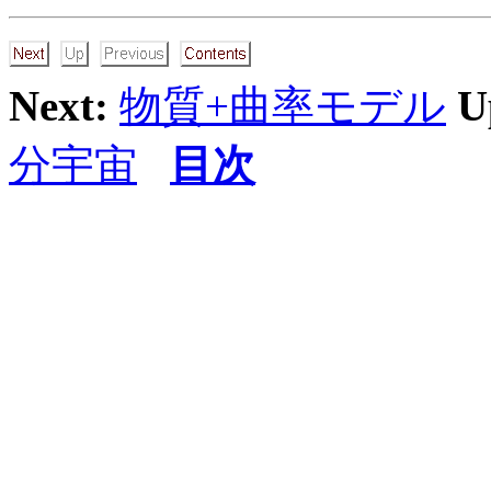
Next:
物質+曲率モデル
U
分宇宙
目次